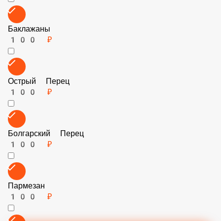
Кукуруза
60 ₽
Шпинат
150 ₽
Маслины
60 ₽
Баклажаны