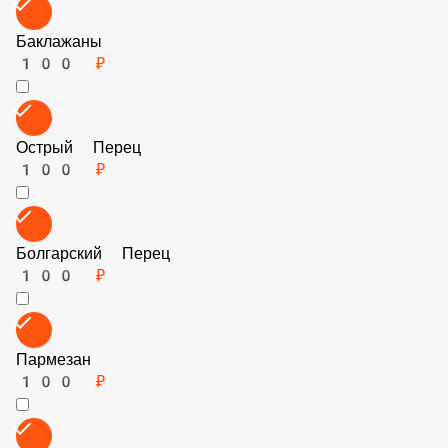
Кукуруза
60 ₽
Шпинат
150 ₽
Маслины
60 ₽
Баклажаны