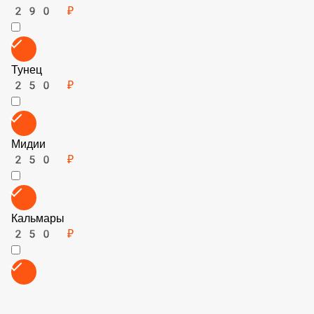
Горгонзола
200 ₽
Брынза
150 ₽
Ананасы
100 ₽