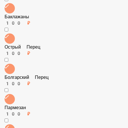
Кукуруза
60 ₽
Шпинат
150 ₽
Маслины
60 ₽