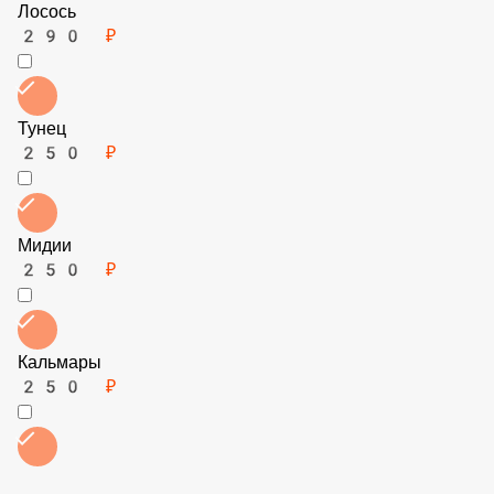
Горгонзола
200 ₽
Брынза
150 ₽
Ананасы
100 ₽