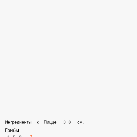
Бекон
150 ₽
Колбаски охотничьи
150 ₽
Салями
150 ₽
Пеперонни
150 ₽