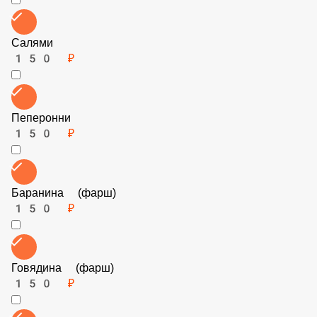
Помидоры
100 ₽
Кукуруза
60 ₽
Шпинат
150 ₽
Маслины
60 ₽