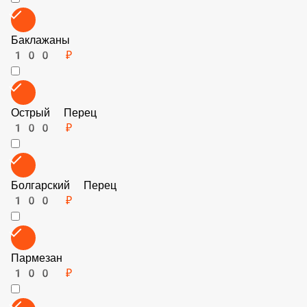
Кукуруза
60 ₽
Шпинат
150 ₽
Маслины
60 ₽
Баклажаны