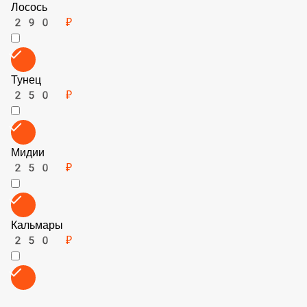
Горгонзола
200 ₽
Брынза
150 ₽
Ананасы
100 ₽