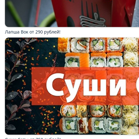
Суши Сеты
Сашими
Вок Лапша