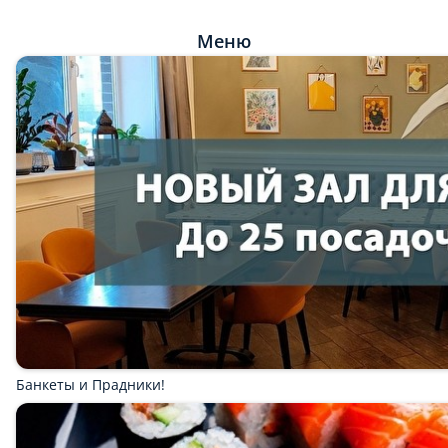
Меню
Банкеты и Прадники!
Скидка 10% на заказы с Собой на Вынос! на суши сеты не
действует! НЕ суммируется с Кешбэком!
Комбо пиццы - 2/3/5!
Лапша Вок от 290 рублей!
Суши Сеты от 750 рублей!
Десерт в подарок от 3000 рублей!
Мы рекомендуем
Популярное