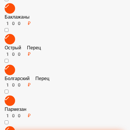
Кукуруза
60 ₽
Шпинат
150 ₽
Маслины
60 ₽