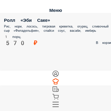
Меню
Ролл «Эби Саке»
Рис, нори, лосось, тигровая креветка, огурец, сливочный сыр
«Филадельфия», спайси соус, васаби, имбирь
1 порц.
570 ₽
В корз