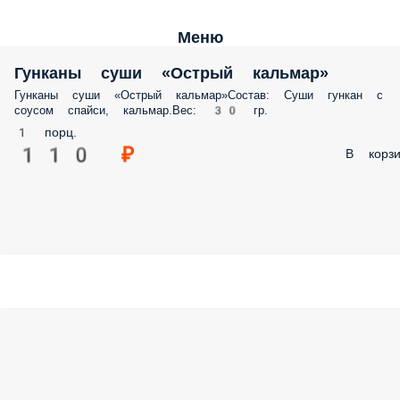
Меню
Гунканы cуши «Острый кальмар»
Гунканы cуши «Острый кальмар»Состав: Суши гункан с
соусом спайси, кальмар.Вес: 30 гр.
1 порц.
110 ₽
В корзи