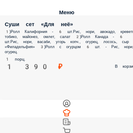
Меню
Суши сет «Для неё»
1)Ролл Калифорния - 6 шт.Рис, нори, авокадо, креветк
тобико, майонез, омлет, салат 2)Ролл Канада - 6
шт.Рис, нори, васаби, угорь копч., огурец, лосось, сыр
«Филадельфия» 3)Ролл с огурцом 6 шт. - Рис, нори
огурец.
1 порц.
1 390 ₽
В корзи