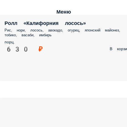
Меню
Ролл «Калифорния лосось»
Рис, нори, лосось, авокадо, огурец, японский майонез,
тобико, васаби, имбирь
порц.
630 ₽
В корзи