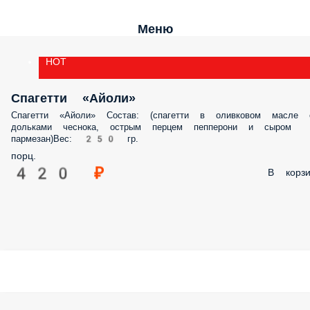
Меню
HOT
Спагетти «Айоли»
Спагетти «Айоли» Состав: (спагетти в оливковом масле 
дольками чеснока, острым перцем пепперони и сыром
пармезан)Вес: 250 гр.
порц.
420 ₽
В корзи